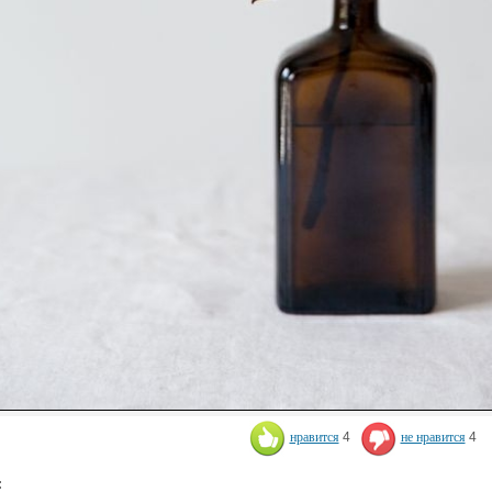
нравится
4
не нравится
4
: