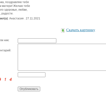
ка, поздравляю тебя
м матери! Желаю тебе
ого здоровья, любви,
, радости.
ил(а)
: Анастасия . 27.11.2021
Скачать картинку
ли ник:
нтарий: