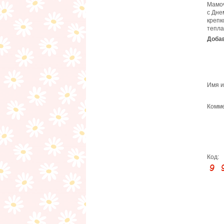
Мамоч
с Дне
крепк
тепла
Добав
Имя и
Комме
Код: