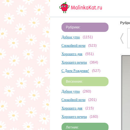
Рубри
Рубрики:
Доброе утро
(1151)
Спокойной ночи
(523)
Хорошего дня
(551)
Хорошего вечера
(364)
С Днем Рождения!
(527)
Весенние:
Доброе утро
(260)
Спокойной ночи
(201)
Хорошего дня
(215)
Хорошего вечера
(160)
Летние: