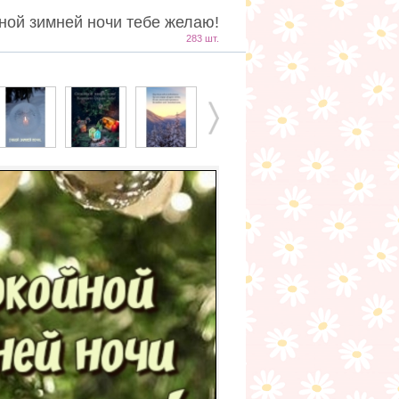
ной зимней ночи тебе желаю!
283 шт.