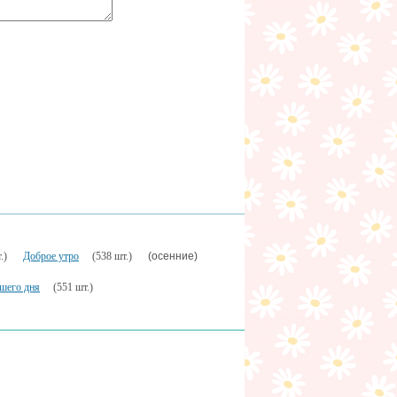
(осенние)
.)
Доброе утро
(538 шт.)
шего дня
(551 шт.)