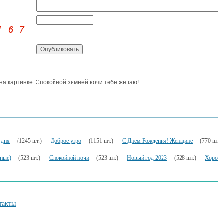
 на картинке: Спокойной зимней ночи тебе желаю!.
 дня
(1245 шт.)
Доброе утро
(1151 шт.)
С Днем Рождения! Женщине
(770 шт
ьные)
(523 шт.)
Спокойной ночи
(523 шт.)
Новый год 2023
(528 шт.)
Хоро
такты