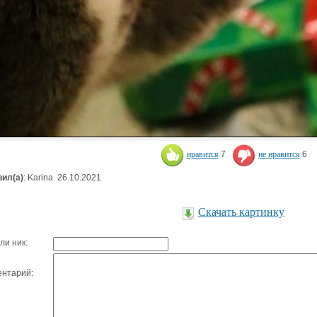
нравится
7
не нравится
6
ил(а)
: Karina. 26.10.2021
Скачать картинку
ли ник:
нтарий: