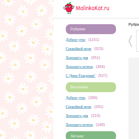
Рубри
Рубрики:
Доброе утро
(1151)
Спокойной ночи
(523)
Хорошего дня
(551)
Хорошего вечера
(364)
С Днем Рождения!
(527)
Весенние:
Доброе утро
(260)
Спокойной ночи
(201)
Хорошего дня
(215)
Хорошего вечера
(160)
Летние: