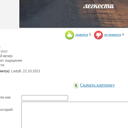
нравится
5
не нравится
4
:
 этот
й вечер
рит ощущение
сти
ил(а)
: LadyB. 22.10.2021
Скачать картинку
ли ник:
нтарий: