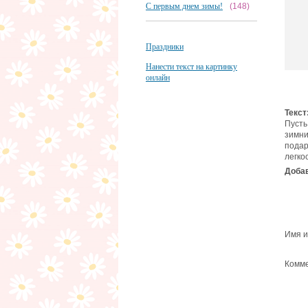
С первым днем зимы!
(148)
Праздники
Нанести текст на картинку
онлайн
Текст
Пусть
зимни
пода
легко
Добав
Имя и
Комме