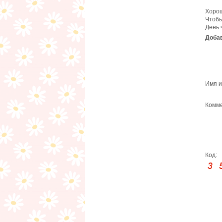
Хорош
Чтобы
День 
Добав
Имя и
Комме
Код: