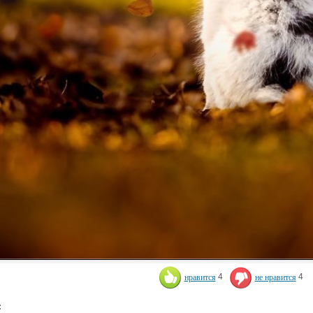
нравится
4
не нравится
4
: