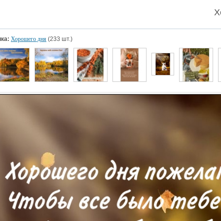
Х
ка:
Хорошего дня
(233 шт.)