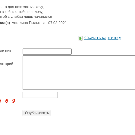
его дня пожелать я хочу,
 все было тебе по плечу,
чтоб с улыбки лишь начинался
ил(а)
: Ангелина Рылькова . 07.08.2021
Скачать картинку
ли ник:
нтарий: