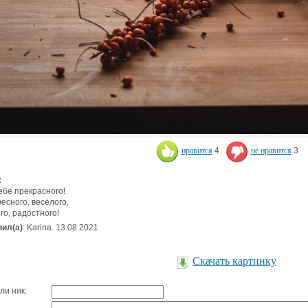
нравится
4
не нравится
3
:
ебе прекрасного!
есного, весёлого,
го, радостного!
ил(а)
: Karina. 13.08.2021
Скачать картинку
ли ник: