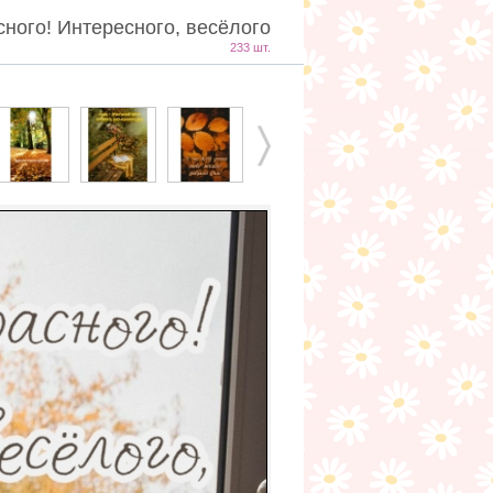
сного! Интересного, весёлого
233 шт.