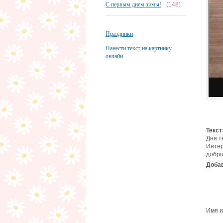
С первым днем зимы!
(148)
Праздники
Нанести текст на картинку
онлайн
Текст
Дня т
Интер
добро
Добав
Имя и