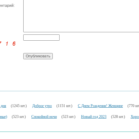
нтарий:
 дня
(1245 шт.)
Доброе утро
(1151 шт.)
С Днем Рождения! Женщине
(770 шт
ьные)
(523 шт.)
Спокойной ночи
(523 шт.)
Новый год 2023
(528 шт.)
Хоро