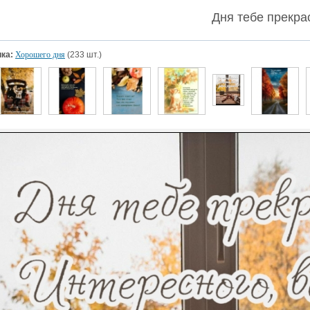
Дня тебе прекра
ка:
Хорошего дня
(233 шт.)