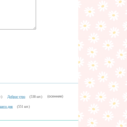
(осенние)
.)
Доброе утро
(538 шт.)
шего дня
(551 шт.)