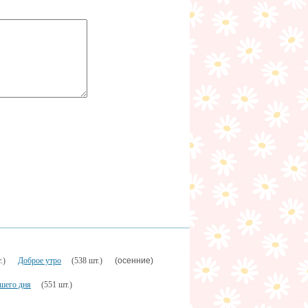
(осенние)
.)
Доброе утро
(538 шт.)
шего дня
(551 шт.)