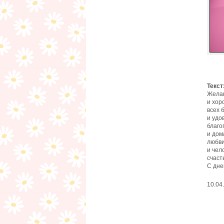
Текст
Жела
и хор
всех 
и удо
благо
и дом
любв
и чел
счаст
С дне
10.04