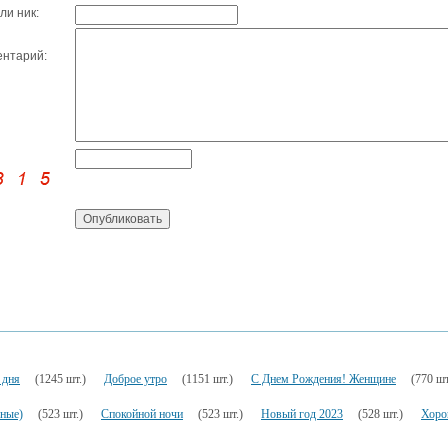
ли ник:
нтарий:
 дня
(1245 шт.)
Доброе утро
(1151 шт.)
С Днем Рождения! Женщине
(770 шт
ьные)
(523 шт.)
Спокойной ночи
(523 шт.)
Новый год 2023
(528 шт.)
Хоро