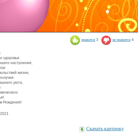
нравится
3
не нравится
4
:
ю здоровья
ошего настроения,
благ
вольствий жизни,
получия
ашнего уюта,
и
овеческого
ья!
м Рождения!
.2021
Скачать картинку