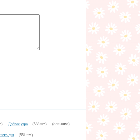
(осенние)
.)
Доброе утро
(538 шт.)
шего дня
(551 шт.)