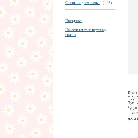
С первым днем зимы!
(148)
Праздники
Нанести текст на картинку
онлайн
Текст
С ДН
Пусть
будет
— дни
Добав