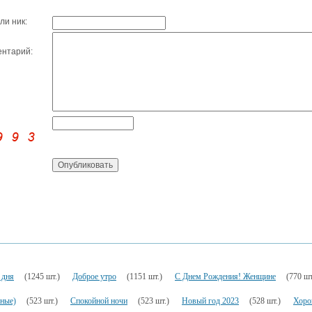
ли ник:
нтарий:
 дня
(1245 шт.)
Доброе утро
(1151 шт.)
С Днем Рождения! Женщине
(770 шт
ьные)
(523 шт.)
Спокойной ночи
(523 шт.)
Новый год 2023
(528 шт.)
Хоро