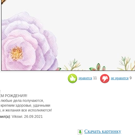
нравится
11
не нравится
9
:
ЁМ РОЖДЕНИЯ!
 любые дела получаются,
 крепким здоровье, удачными
, и желания все исполняются!
ил(а)
: Vikswi. 26.09.2021
Скачать картинку