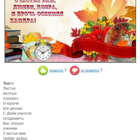
нравится
3
не нравится
3
Текст:
Листья
желтые
порхают,
И короче
всё деньки.
С Днём учителя
поздравить
Вас спешат
ученики.
Счастья вам,
любви, добра,