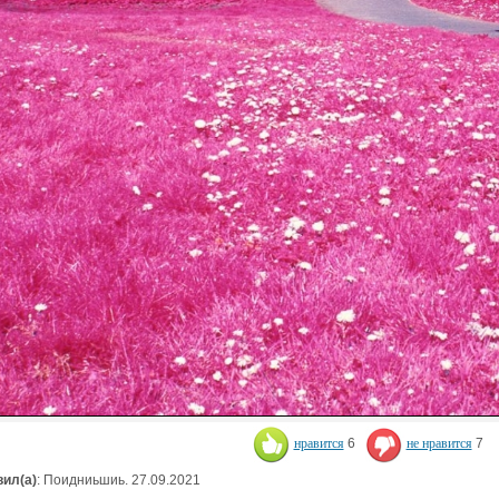
нравится
6
не нравится
7
ил(а)
: Поидниьшиь. 27.09.2021