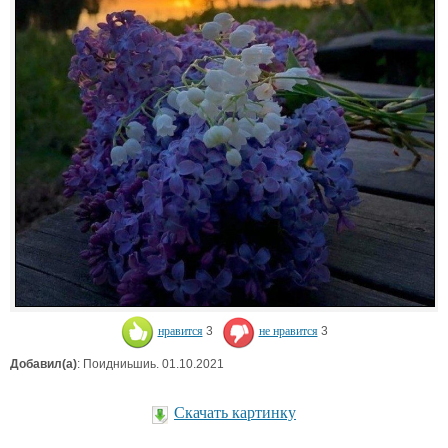
нравится
3
не нравится
3
Добавил(а)
: Поидниьшиь. 01.10.2021
Скачать картинку