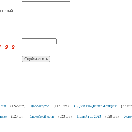
нтарий:
 дня
(1245 шт.)
Доброе утро
(1151 шт.)
С Днем Рождения! Женщине
(770 шт
ьные)
(523 шт.)
Спокойной ночи
(523 шт.)
Новый год 2023
(528 шт.)
Хоро