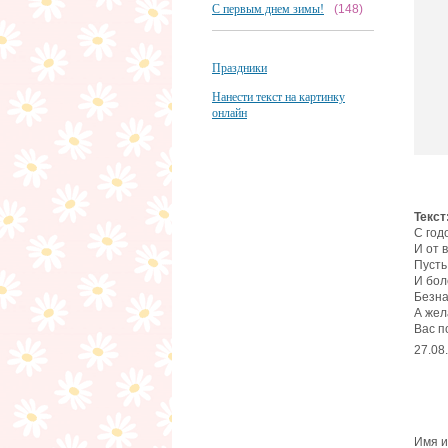
С первым днем зимы!
(148)
Праздники
Нанести текст на картинку
онлайн
Текст
С год
И от 
Пусть
И бол
Безна
А жел
Вас п
27.08
Имя и