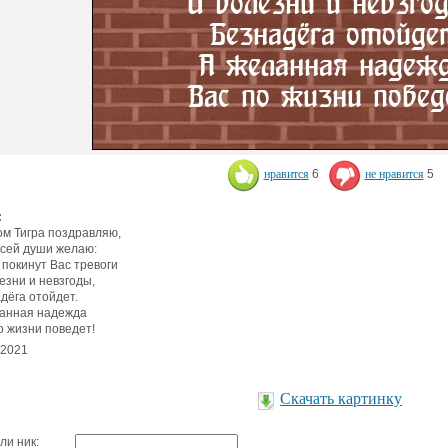
нравится
6
не нравится
5
:
ом Тигра поздравляю,
всей души желаю:
 покинут Вас тревоги
езни и невзгоды,
дёга отойдет.
анная надежда
о жизни поведет!
.2021
Скачать картинку
ли ник: