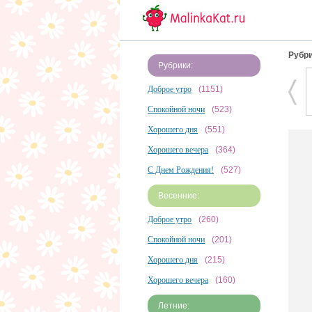
Рубри
Рубрики:
Доброе утро
(1151)
Спокойной ночи
(523)
Хорошего дня
(551)
Хорошего вечера
(364)
С Днем Рождения!
(527)
Весенние:
Доброе утро
(260)
Спокойной ночи
(201)
Хорошего дня
(215)
Хорошего вечера
(160)
Летние: