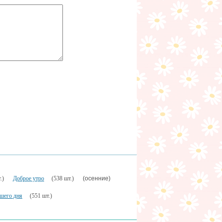
(осенние)
.)
Доброе утро
(538 шт.)
шего дня
(551 шт.)