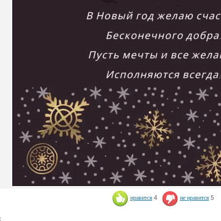
нравится
4
не нравится
5
: