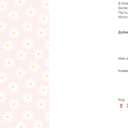
В Нов
Беско
Пусть
Испол
Добав
Имя и
Комме
Код: