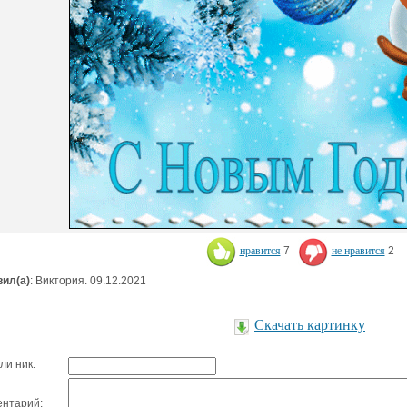
нравится
7
не нравится
2
ил(а)
: Виктория. 09.12.2021
Скачать картинку
ли ник:
нтарий: