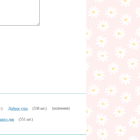
(осенние)
.)
Доброе утро
(538 шт.)
шего дня
(551 шт.)