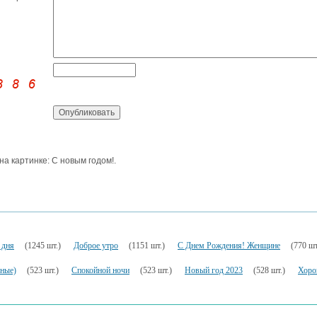
 на картинке: С новым годом!.
 дня
(1245 шт.)
Доброе утро
(1151 шт.)
С Днем Рождения! Женщине
(770 шт
ьные)
(523 шт.)
Спокойной ночи
(523 шт.)
Новый год 2023
(528 шт.)
Хоро