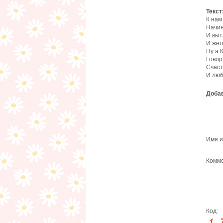
Текст
К нам
Начин
И выт
И жел
Ну а 
Говор
Счаст
И люб
Добав
Имя и
Комме
Код: