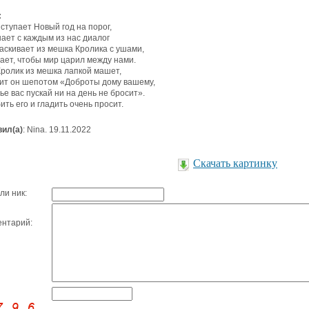
:
 ступает Новый год на порог,
ает с каждым из нас диалог
аскивает из мешка Кролика с ушами,
ает, чтобы мир царил между нами.
Кролик из мешка лапкой машет,
ит он шепотом «Доброты дому вашему,
ье вас пускай ни на день не бросит».
ить его и гладить очень просит.
ил(а)
: Nina. 19.11.2022
Скачать картинку
ли ник:
нтарий: