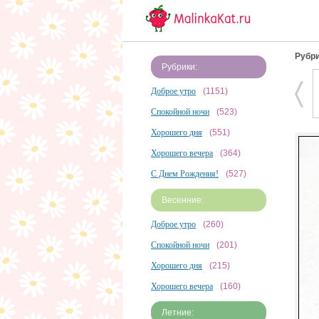
Рубри
Рубрики:
Доброе утро
(1151)
Спокойной ночи
(523)
Хорошего дня
(551)
Хорошего вечера
(364)
С Днем Рождения!
(527)
Весенние:
Доброе утро
(260)
Спокойной ночи
(201)
Хорошего дня
(215)
Хорошего вечера
(160)
Летние: