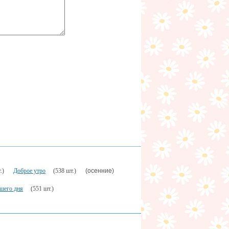
(осенние)
.)
Доброе утро
(538 шт.)
шего дня
(551 шт.)