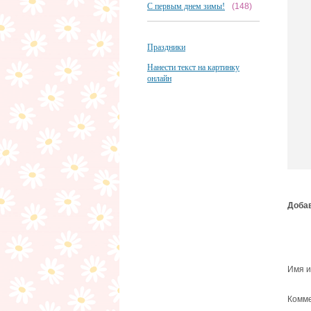
С первым днем зимы!
(148)
Праздники
Нанести текст на картинку
онлайн
Добав
Имя и
Комме