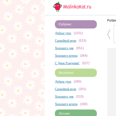
Рубри
Рубрики:
Доброе утро
(1151)
Спокойной ночи
(523)
Хорошего дня
(551)
Хорошего вечера
(364)
С Днем Рождения!
(527)
Весенние:
Доброе утро
(260)
Спокойной ночи
(201)
Хорошего дня
(215)
Хорошего вечера
(160)
Летние: