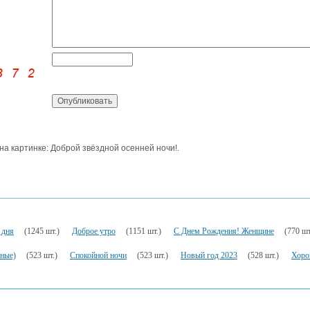
 на картинке: Доброй звёздной осенней ночи!.
 дня
(1245 шт.)
Доброе утро
(1151 шт.)
С Днем Рождения! Женщине
(770 шт
ьные)
(523 шт.)
Спокойной ночи
(523 шт.)
Новый год 2023
(528 шт.)
Хоро