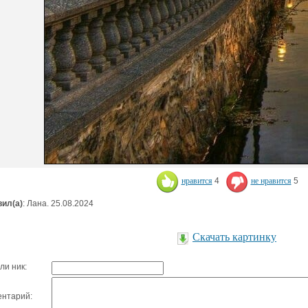
нравится
4
не нравится
5
ил(а)
: Лана. 25.08.2024
Скачать картинку
ли ник:
нтарий: