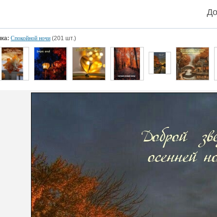
До
ка:
Спокойной ночи
(201 шт.)