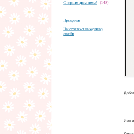
С первым днем зимы!
(148)
Праздники
Нанести текст на картинку
онлайн
Добав
Имя и
Комме