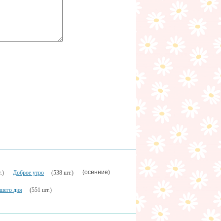
(осенние)
.)
Доброе утро
(538 шт.)
шего дня
(551 шт.)