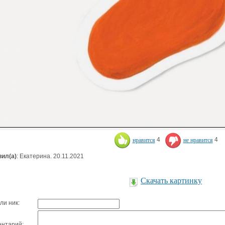
нравится
4
не нравится
4
ил(а)
: Екатерина. 20.11.2021
Скачать картинку
ли ник:
нтарий: