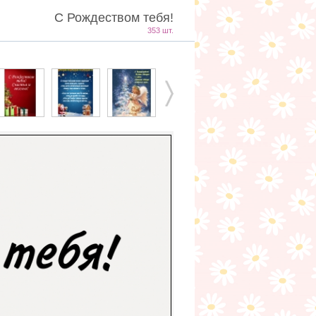
С Рождеством тебя!
353 шт.