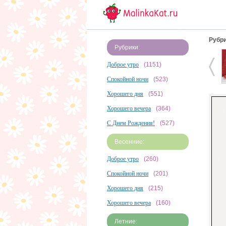
Рубри
Рубрики:
Доброе утро
(1151)
Спокойной ночи
(523)
Хорошего дня
(551)
Хорошего вечера
(364)
С Днем Рождения!
(527)
Весенние:
Доброе утро
(260)
Спокойной ночи
(201)
Хорошего дня
(215)
Хорошего вечера
(160)
Летние: