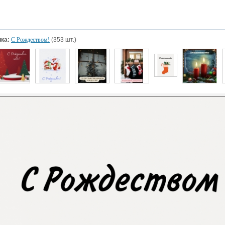
ка:
С Рождеством!
(353 шт.)