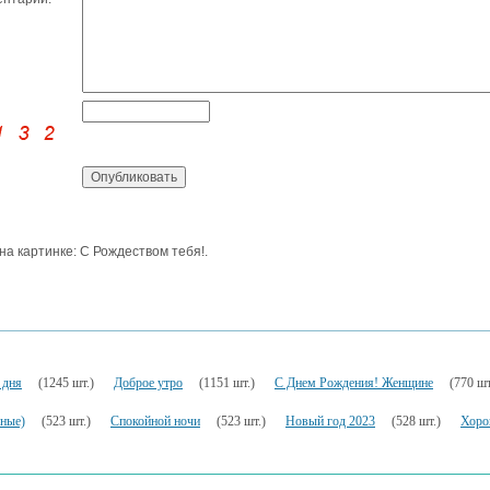
 на картинке: С Рождеством тебя!.
 дня
(1245 шт.)
Доброе утро
(1151 шт.)
С Днем Рождения! Женщине
(770 шт
ьные)
(523 шт.)
Спокойной ночи
(523 шт.)
Новый год 2023
(528 шт.)
Хоро