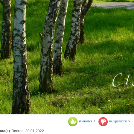
нравится
7
не нравится
6
ил(а)
: Виктор. 30.01.2022