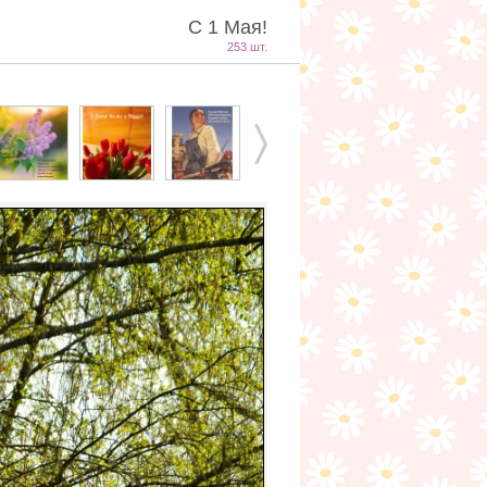
С 1 Мая!
253 шт.