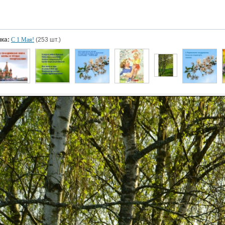
ка:
С 1 Мая!
(253 шт.)