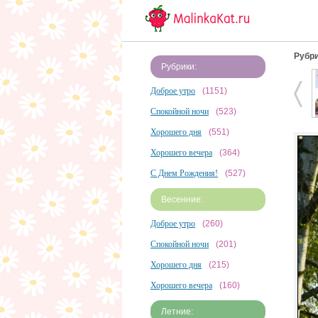
Рубри
Рубрики:
Доброе утро
(1151)
Спокойной ночи
(523)
Хорошего дня
(551)
Хорошего вечера
(364)
С Днем Рождения!
(527)
Весенние:
Доброе утро
(260)
Спокойной ночи
(201)
Хорошего дня
(215)
Хорошего вечера
(160)
Летние: