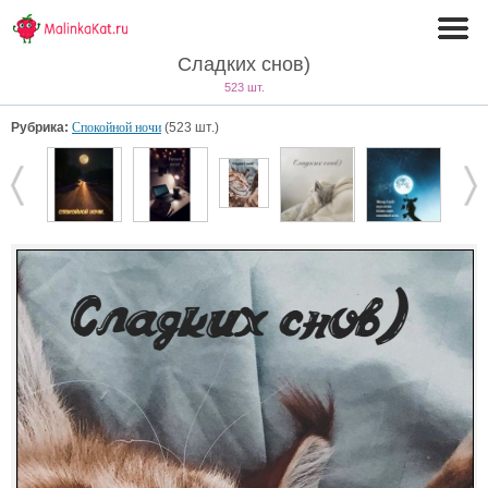
Сладких снов)
523 шт.
Рубрика:
Спокойной ночи
(523 шт.)