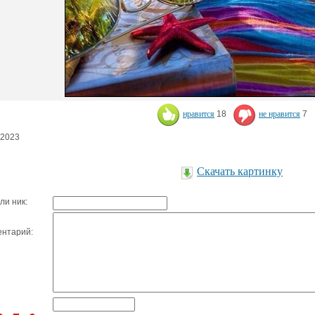
нравится
18
не нравится
7
.2023
Скачать картинку
ли ник:
нтарий: