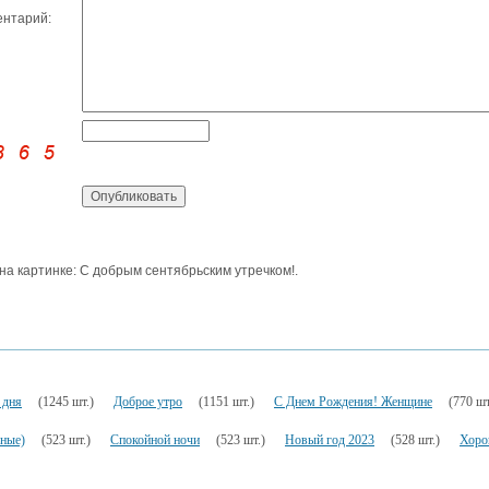
нтарий:
 на картинке: С добрым сентябрьским утречком!.
 дня
(1245 шт.)
Доброе утро
(1151 шт.)
С Днем Рождения! Женщине
(770 шт
ьные)
(523 шт.)
Спокойной ночи
(523 шт.)
Новый год 2023
(528 шт.)
Хоро