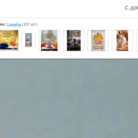
С до
ка:
Сентябрь
(107 шт.)