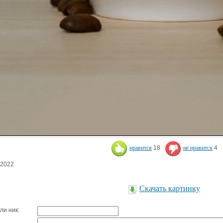
нравится
18
не нравится
4
.2022
Скачать картинку
ли ник: