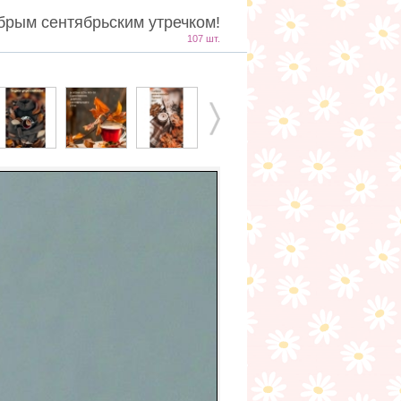
брым сентябрьским утречком!
107 шт.