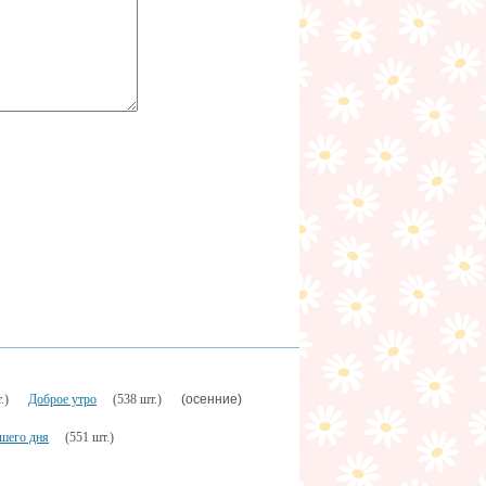
(осенние)
.)
Доброе утро
(538 шт.)
шего дня
(551 шт.)