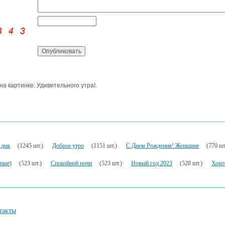
 на картинке: Удивительного утра!.
 дня
(1245 шт.)
Доброе утро
(1151 шт.)
С Днем Рождения! Женщине
(770 шт
ьные)
(523 шт.)
Спокойной ночи
(523 шт.)
Новый год 2023
(528 шт.)
Хоро
такты