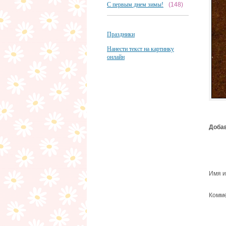
С первым днем зимы!
(148)
Праздники
Нанести текст на картинку
онлайн
Добав
Имя и
Комме