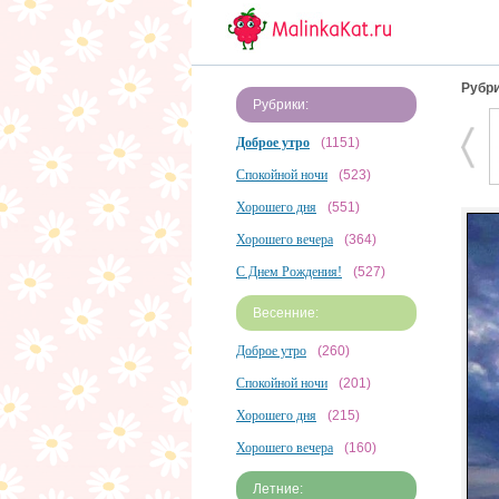
Рубри
Рубрики:
Доброе утро
(1151)
Спокойной ночи
(523)
Хорошего дня
(551)
Хорошего вечера
(364)
С Днем Рождения!
(527)
Весенние:
Доброе утро
(260)
Спокойной ночи
(201)
Хорошего дня
(215)
Хорошего вечера
(160)
Летние: