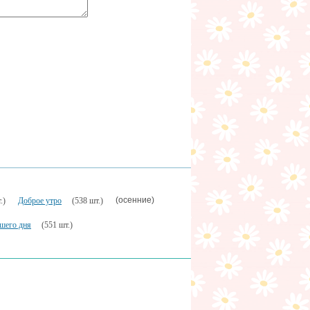
(осенние)
.)
Доброе утро
(538 шт.)
шего дня
(551 шт.)