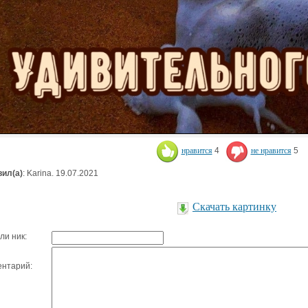
нравится
4
не нравится
5
ил(а)
: Karina. 19.07.2021
Скачать картинку
ли ник:
нтарий: