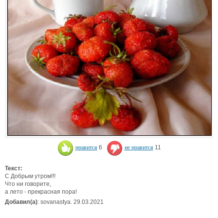
нравится
6
не нравится
11
Текст:
С Добрым утром!!!
Что ни говорите,
а лето - прекрасная пора!
Добавил(а)
: sovanastya. 29.03.2021