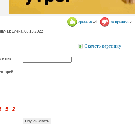
нравится
14
не нравится
5
ил(а)
: Елена. 08.10.2022
Скачать картинку
ли ник:
нтарий: