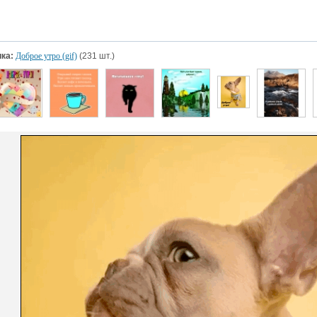
ка:
Доброе утро (gif)
(231 шт.)