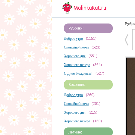
Рубри
Рубрики:
Доброе утро
(1151)
Спокойной ночи
(523)
Хорошего дня
(551)
Хорошего вечера
(364)
С Днем Рождения!
(527)
Весенние:
Доброе утро
(260)
Спокойной ночи
(201)
Хорошего дня
(215)
Хорошего вечера
(160)
Летние: