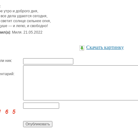
:
е утро и доброго дня,
 все дела удаются сегодня,
 светит солнце сильнее огня,
душе — и легко, и свободно!
ил(а)
: Миля. 21.05.2022
Скачать картинку
ли ник:
нтарий: