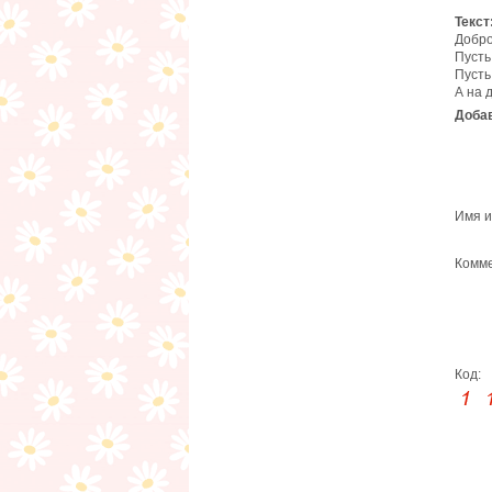
Текст
Добро
Пусть
Пусть
А на 
Добав
Имя и
Комме
Код: