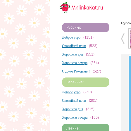
Рубри
Рубрики:
Доброе утро
(1151)
Спокойной ночи
(523)
Хорошего дня
(551)
Хорошего вечера
(364)
С Днем Рождения!
(527)
Весенние:
Доброе утро
(260)
Спокойной ночи
(201)
Хорошего дня
(215)
Хорошего вечера
(160)
Летние: