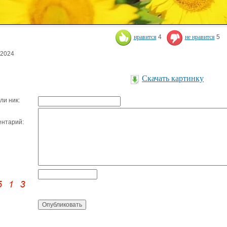
нравится
4
не нравится
5
.2024
Скачать картинку
ли ник:
нтарий: