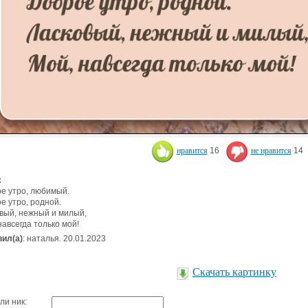
нравится
16
не нравится
14
:
е утро, любимый.
е утро, родной.
вый, нежный и милый,
навсегда только мой!
ил(а)
: наталья. 20.01.2023
Скачать картинку
ли ник: