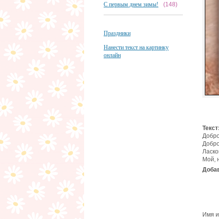
С первым днем зимы!
(148)
Праздники
Нанести текст на картинку
онлайн
Текст
Добро
Добро
Ласко
Мой, 
Добав
Имя и