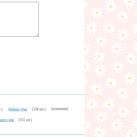
(осенние)
.)
Доброе утро
(538 шт.)
шего дня
(551 шт.)