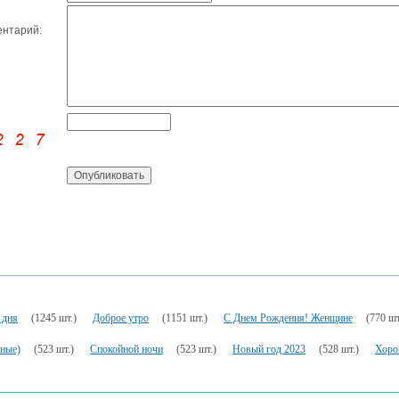
нтарий:
 дня
(1245 шт.)
Доброе утро
(1151 шт.)
С Днем Рождения! Женщине
(770 шт
ьные)
(523 шт.)
Спокойной ночи
(523 шт.)
Новый год 2023
(528 шт.)
Хоро