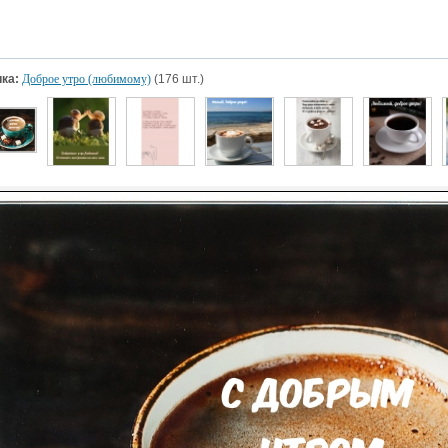
ка:
Доброе утро (любимому)
(176 шт.)