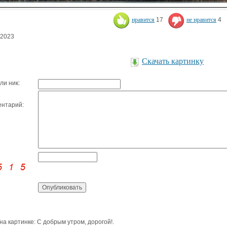
нравится
17
не нравится
4
.2023
Скачать картинку
ли ник:
нтарий:
 на картинке: С добрым утром, дорогой!.