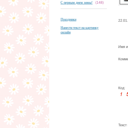
С первым днем зимы!
(148)
Праздники
22.01
Нанести текст на картинку
онлайн
Имя и
Комме
Код:
Текст