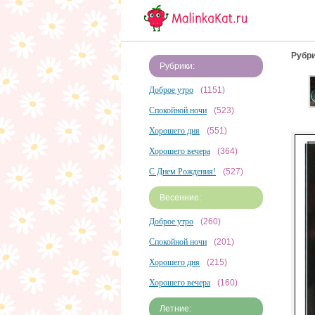
Рубри
Рубрики:
Доброе утро
(1151)
Спокойной ночи
(523)
Хорошего дня
(551)
Хорошего вечера
(364)
С Днем Рождения!
(527)
Весенние:
Доброе утро
(260)
Спокойной ночи
(201)
Хорошего дня
(215)
Хорошего вечера
(160)
Летние: