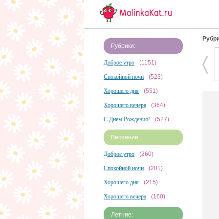
Рубри
Рубрики:
Доброе утро
(1151)
Спокойной ночи
(523)
Хорошего дня
(551)
Хорошего вечера
(364)
С Днем Рождения!
(527)
Весенние:
Доброе утро
(260)
Спокойной ночи
(201)
Хорошего дня
(215)
Хорошего вечера
(160)
Летние: