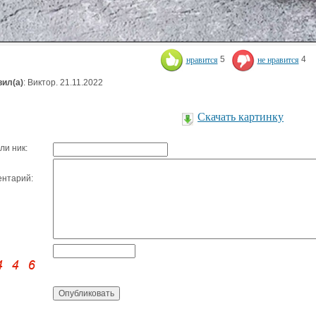
нравится
5
не нравится
4
ил(а)
: Виктор. 21.11.2022
Скачать картинку
ли ник:
нтарий: