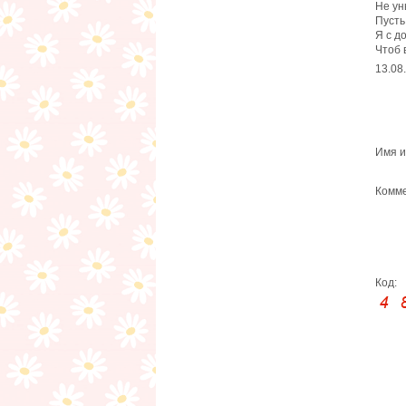
Не ун
Пусть
Я с д
Чтоб 
13.08
Имя и
Комме
Код: