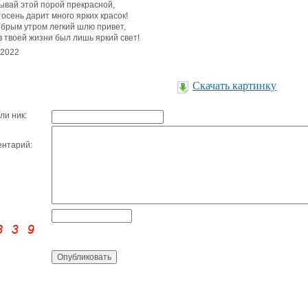
ывай этой порой прекрасной,
 осень дарит много ярких красок!
обрым утром легкий шлю привет,
в твоей жизни был лишь яркий свет!
.2022
Скачать картинку
ли ник:
нтарий: