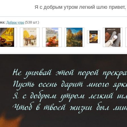
Я с добрым утром легкий шлю привет, 
ка:
Доброе утро
(538 шт.)