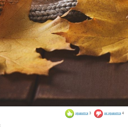
нравится
3
не нравится
4
: