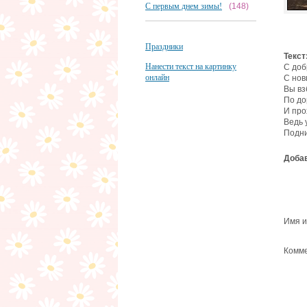
С первым днем зимы!
(148)
Праздники
Текст
Нанести текст на картинку
С доб
онлайн
С нов
Вы вз
По до
И про
Ведь 
Подни
Добав
Имя и
Комме