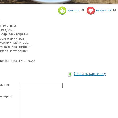
нравится
19
не нравится
14
:
рым утром,
ым днём!
бодритесь кофеем,
роге оглянитесь
хожим улыбнитесь,
улыбка, без сомнения,
мает настроение!
ил(а)
: Nina. 15.11.2022
Скачать картинку
ли ник:
нтарий: