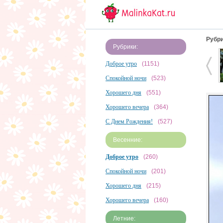
Рубри
Рубрики:
Доброе утро
(1151)
Спокойной ночи
(523)
Хорошего дня
(551)
Хорошего вечера
(364)
С Днем Рождения!
(527)
Весенние:
Доброе утро
(260)
Спокойной ночи
(201)
Хорошего дня
(215)
Хорошего вечера
(160)
Летние: