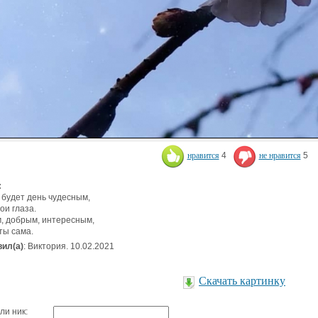
нравится
4
не нравится
5
:
 будет день чудесным,
ои глаза.
, добрым, интересным,
 ты сама.
ил(а)
: Виктория. 10.02.2021
Скачать картинку
ли ник: