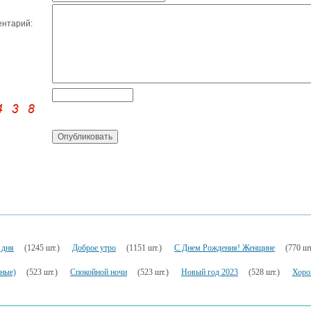
нтарий:
 дня
(1245 шт.)
Доброе утро
(1151 шт.)
С Днем Рождения! Женщине
(770 шт
ьные)
(523 шт.)
Спокойной ночи
(523 шт.)
Новый год 2023
(528 шт.)
Хоро