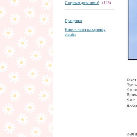
С первым днем зимы!
(148)
Праздники
Нанести текст на картинку
онлайн
Текст
Пусть
Как тв
Ярким
Как и
Добав
Имя и