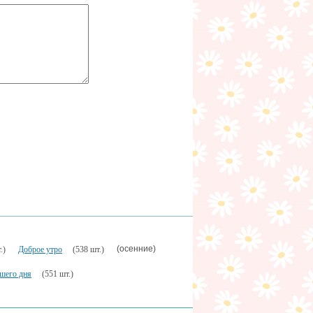
(осенние)
.)
Доброе утро
(538 шт.)
шего дня
(551 шт.)