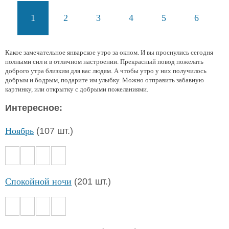
1
2
3
4
5
6
Какое замечательное январское утро за окном. И вы проснулись сегодня
полными сил и в отличном настроении. Прекрасный повод пожелать
доброго утра близким для вас людям. А чтобы утро у них получилось
добрым и бодрым, подарите им улыбку. Можно отправить забавную
картинку, или открытку с добрыми пожеланиями.
Интересное:
Ноябрь
(107 шт.)
Спокойной ночи
(201 шт.)