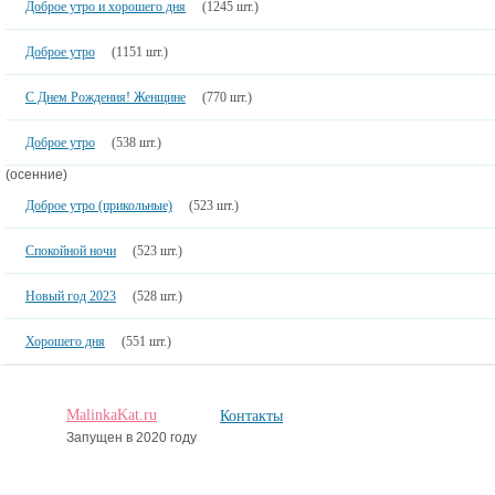
В январе так хочется мечтать и верить в лучшее! Ведь в новом году
каждый человек надеется, что сбудутся мечты, реализуются планы и все
проблемы обойдут стороной. Пусть так и будет, а сегодняшнее доброе
утро станет началом светлой и удачной полосы. И пусть в вашей жизни и в
жизни ваших близких будет много светлых и добрых событий, ярких
впечатлений и приятных сюрпризов!
Популярное:
Доброе утро и хорошего дня
(1245 шт.)
Доброе утро
(1151 шт.)
С Днем Рождения! Женщине
(770 шт.)
Доброе утро
(538 шт.)
(осенние)
Доброе утро (прикольные)
(523 шт.)
Спокойной ночи
(523 шт.)