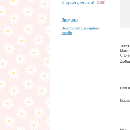
С первым днем зимы!
(148)
Праздники
Нанести текст на картинку
онлайн
Текст
Мамоч
С днё
Добав
Имя и
Комме