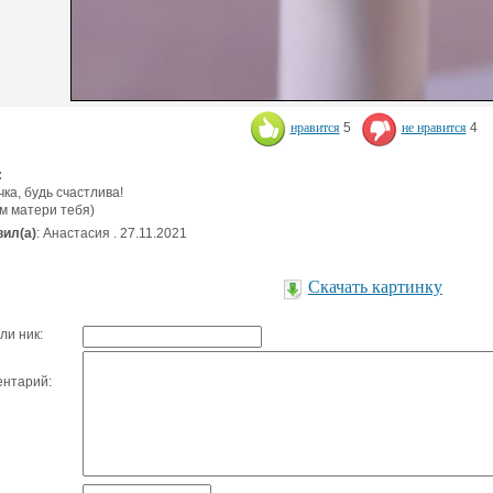
нравится
5
не нравится
4
:
ка, будь счастлива!
м матери тебя)
ил(а)
: Анастасия . 27.11.2021
Скачать картинку
ли ник:
нтарий: