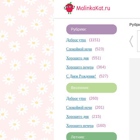
Рубри
Рубрики:
Доброе утро
(1151)
Спокойной ночи
(523)
Хорошего дня
(551)
Хорошего вечера
(364)
С Днем Рождения!
(527)
Весенние:
Доброе утро
(260)
Спокойной ночи
(201)
Хорошего дня
(215)
Хорошего вечера
(160)
Летние: