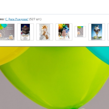
ка:
С Днем Рождения!
(527 шт.)