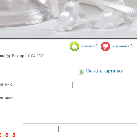
нравится
9
не нравится
9
ил(а)
: Виктор. 10.04.2021
Скачать картинку
ли ник:
нтарий: