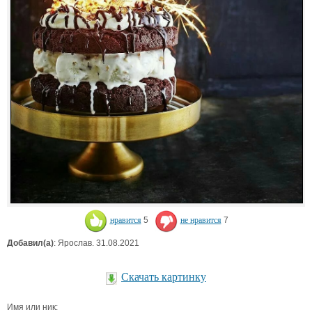
нравится
5
не нравится
7
Добавил(а)
: Ярослав. 31.08.2021
Скачать картинку
Имя или ник: