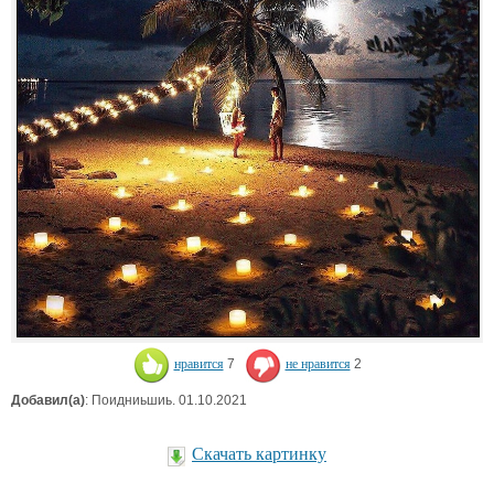
нравится
7
не нравится
2
Добавил(а)
: Поидниьшиь. 01.10.2021
Скачать картинку