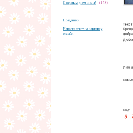
С первым днем зимы!
(148)
Праздники
Текст
Нанести текст на картинку
Креще
онлайн
добр
Добав
Имя и
Комме
Код: