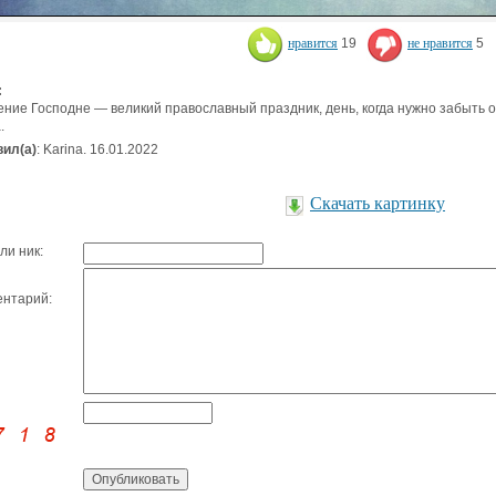
нравится
19
не нравится
5
:
ние Господне — великий православный праздник, день, когда нужно забыть о
а.
ил(а)
: Karina. 16.01.2022
Скачать картинку
ли ник:
нтарий: