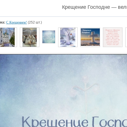
Крещение Господне — вел
ка:
С Крещением!
(252 шт.)