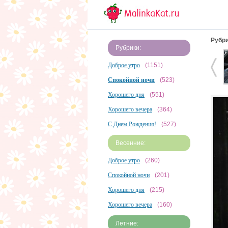
Рубри
Рубрики:
Доброе утро
(1151)
Спокойной ночи
(523)
Хорошего дня
(551)
Хорошего вечера
(364)
С Днем Рождения!
(527)
Весенние:
Доброе утро
(260)
Спокойной ночи
(201)
Хорошего дня
(215)
Хорошего вечера
(160)
Летние: