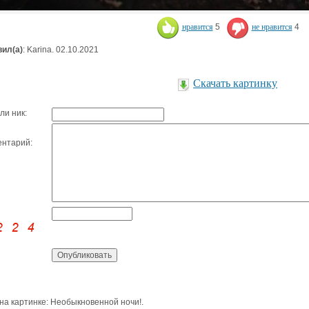
нравится
5
не нравится
4
ил(а)
: Karina. 02.10.2021
Скачать картинку
ли ник:
нтарий:
 на картинке: Необыкновенной ночи!.