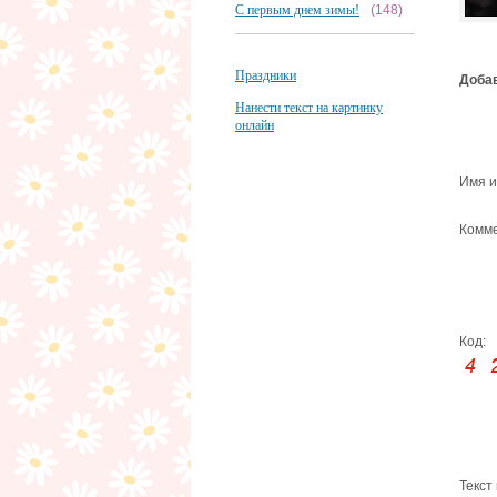
С первым днем зимы!
(148)
Праздники
Добав
Нанести текст на картинку
онлайн
Имя и
Комме
Код:
Текст