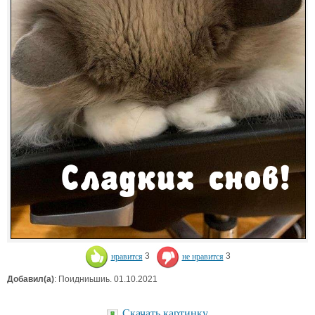
нравится
3
не нравится
3
Добавил(а)
: Поидниьшиь. 01.10.2021
Скачать картинку