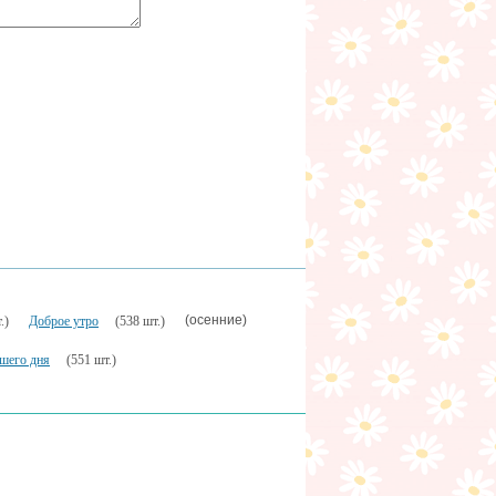
(осенние)
.)
Доброе утро
(538 шт.)
шего дня
(551 шт.)