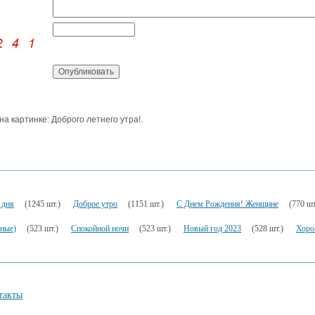
 на картинке: Доброго летнего утра!.
 дня
(1245 шт.)
Доброе утро
(1151 шт.)
С Днем Рождения! Женщине
(770 шт
ьные)
(523 шт.)
Спокойной ночи
(523 шт.)
Новый год 2023
(528 шт.)
Хоро
такты