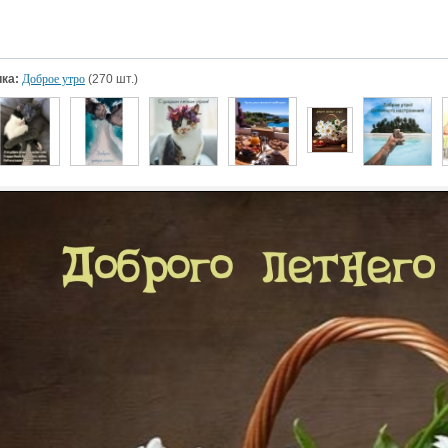
ка:
Доброе утро
(270 шт.)