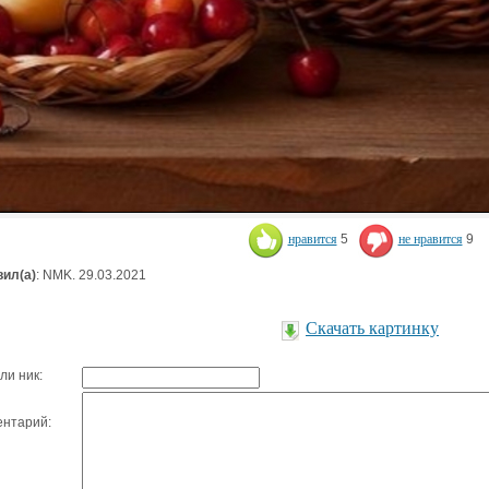
нравится
5
не нравится
9
ил(а)
: NMK. 29.03.2021
Скачать картинку
ли ник:
нтарий: