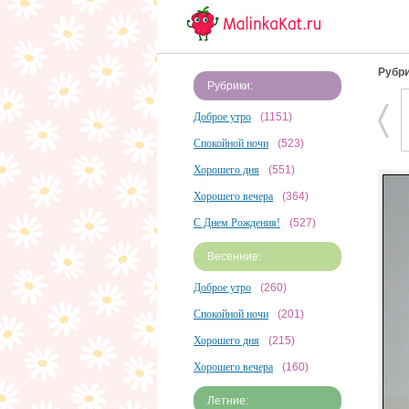
Рубри
Рубрики:
Доброе утро
(1151)
Спокойной ночи
(523)
Хорошего дня
(551)
Хорошего вечера
(364)
С Днем Рождения!
(527)
Весенние:
Доброе утро
(260)
Спокойной ночи
(201)
Хорошего дня
(215)
Хорошего вечера
(160)
Летние: