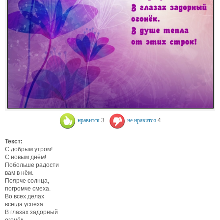
нравится
3
не нравится
4
Текст:
С добрым утром!
С новым днём!
Побольше радости
вам в нём.
Поярче солнца,
погромче смеха.
Во всех делах
всегда успеха.
В глазах задорный