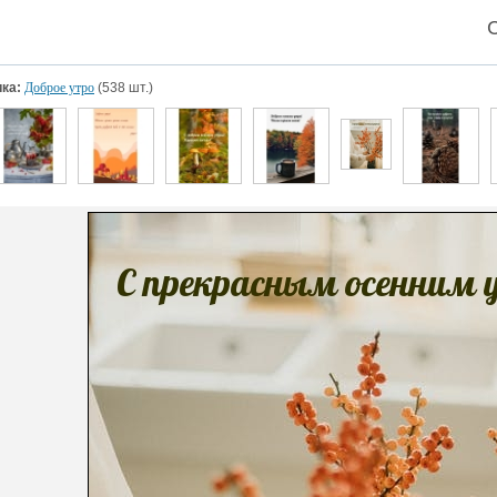
ка:
Доброе утро
(538 шт.)