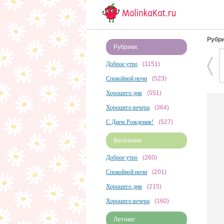
Рубри
Рубрики:
Доброе утро
(1151)
Спокойной ночи
(523)
Хорошего дня
(551)
Хорошего вечера
(364)
С Днем Рождения!
(527)
Весенние:
Доброе утро
(260)
Спокойной ночи
(201)
Хорошего дня
(215)
Хорошего вечера
(160)
Летние: