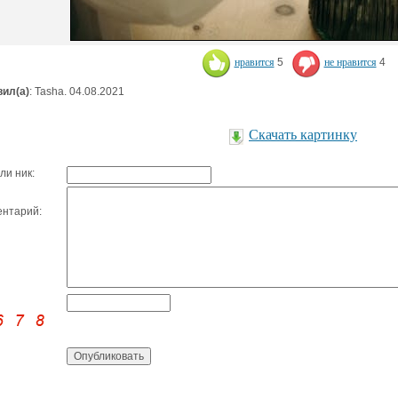
нравится
5
не нравится
4
ил(а)
: Tasha. 04.08.2021
Скачать картинку
ли ник:
нтарий: