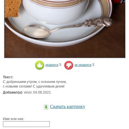
нравится
5
не нравится
5
Текст:
С добреньким утром, с осенним лучом,
с новыми силами! С удачливым днем!
Добавил(а)
: vinor. 04.08.2021
Скачать картинку
Имя или ник: