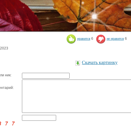
нравится
6
не нравится
6
.2023
Скачать картинку
ли ник:
нтарий: