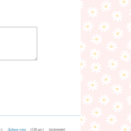
(осенние)
.)
Доброе утро
(538 шт.)