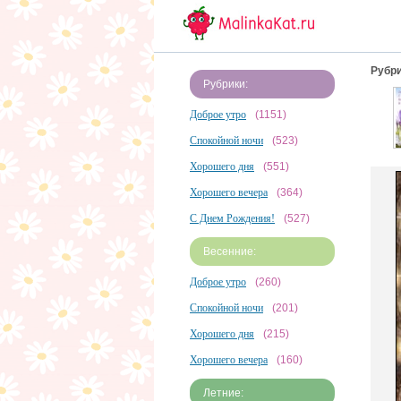
Рубри
Рубрики:
Доброе утро
(1151)
Спокойной ночи
(523)
Хорошего дня
(551)
Хорошего вечера
(364)
С Днем Рождения!
(527)
Весенние:
Доброе утро
(260)
Спокойной ночи
(201)
Хорошего дня
(215)
Хорошего вечера
(160)
Летние: