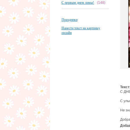
С первым днем зимы!
(148)
Праздники
Нанести текст на картинку
онлайн
Текст
С ДН
С улы
Не зн
Добра
Добав