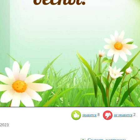
нравится
8
не нравится
2
.2023