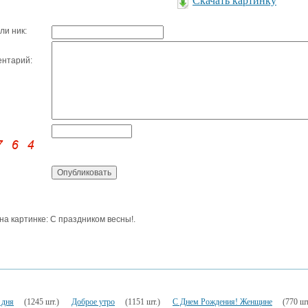
Скачать картинку
ли ник:
нтарий:
 на картинке: С праздником весны!.
 дня
(1245 шт.)
Доброе утро
(1151 шт.)
С Днем Рождения! Женщине
(770 шт