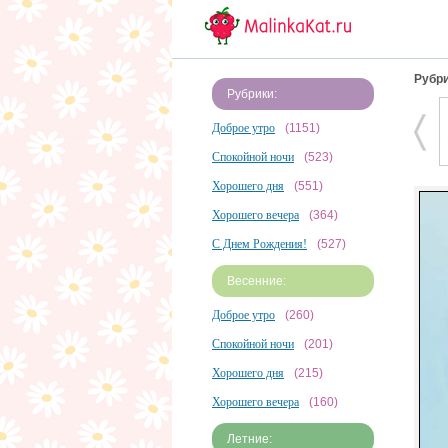
Рубри
Рубрики:
Доброе утро
(1151)
Спокойной ночи
(523)
Хорошего дня
(551)
Хорошего вечера
(364)
С Днем Рождения!
(527)
Весенние:
Доброе утро
(260)
Спокойной ночи
(201)
Хорошего дня
(215)
Хорошего вечера
(160)
Летние: