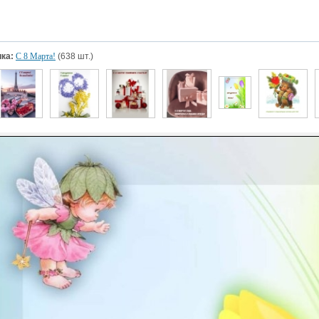
ка:
С 8 Марта!
(638 шт.)