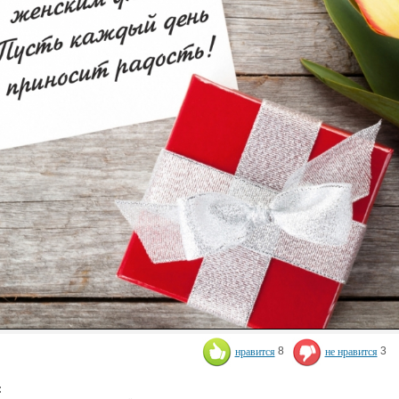
нравится
8
не нравится
3
: