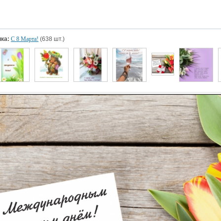
ка:
С 8 Марта!
(638 шт.)