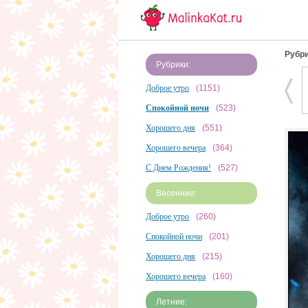
Рубри
Рубрики:
Доброе утро
(1151)
Спокойной ночи
(523)
Хорошего дня
(551)
Хорошего вечера
(364)
С Днем Рождения!
(527)
Весенние:
Доброе утро
(260)
Спокойной ночи
(201)
Хорошего дня
(215)
Хорошего вечера
(160)
Летние: