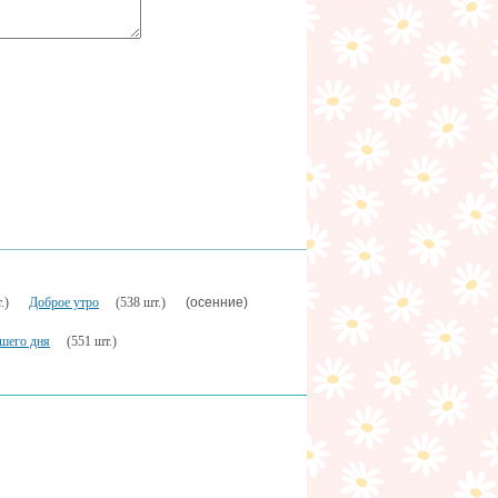
(осенние)
.)
Доброе утро
(538 шт.)
шего дня
(551 шт.)