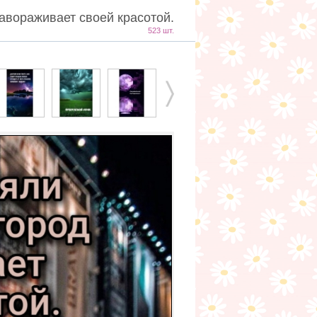
авораживает своей красотой.
523 шт.