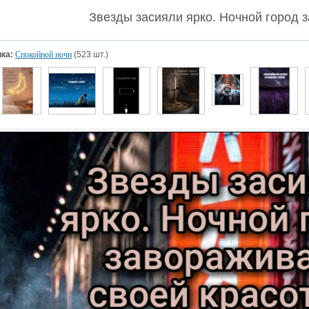
Звезды засияли ярко. Ночной город з
ка:
Спокойной ночи
(523 шт.)