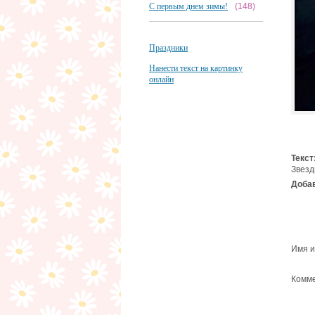
С первым днем зимы!
(148)
Праздники
Нанести текст на картинку
онлайн
Текст
Звезд
Добав
Имя и
Комме