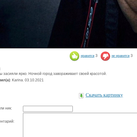
нравится
3
не нравится
3
:
ы засияли ярко. Ночной город завораживает своей красотой.
ил(а)
: Karina. 03.10.2021
Скачать картинку
ли ник:
нтарий: