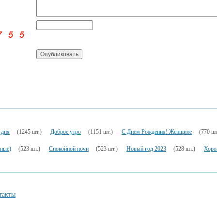
 дня
(1245 шт.)
Доброе утро
(1151 шт.)
С Днем Рождения! Женщине
(770 шт
ьные)
(523 шт.)
Спокойной ночи
(523 шт.)
Новый год 2023
(528 шт.)
Хоро
такты